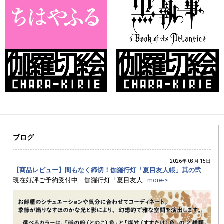
ブログ
2026年 03月 15日
【商品レビュー】間もなく締切！伽羅行灯「夏目友人帳」其の弐
現在好評ご予約受付中 伽羅行灯「夏目友人
...more->