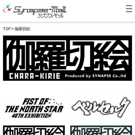
tog
nav
TOP
>
伽羅切絵